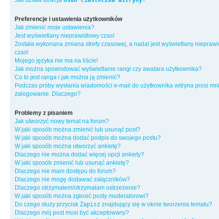
Jak działa funkcja
Usuń ciasteczka witryny
?
Preferencje i ustawienia użytkowników
Jak zmienić moje ustawienia?
Jest wyświetlany nieprawidłowy czas!
Została wykonana zmiana strefy czasowej, a nadal jest wyświetlany niepraw
czas!
Mojego języka nie ma na liście!
Jak można spowodować wyświetlanie rangi czy awatara użytkownika?
Co to jest ranga i jak można ją zmienić?
Podczas próby wysłania wiadomości e-mail do użytkownika witryna prosi mn
zalogowanie. Dlaczego?
Problemy z pisaniem
Jak utworzyć nowy temat na forum?
W jaki sposób można zmienić lub usunąć post?
W jaki sposób można dodać podpis do swojego postu?
W jaki sposób można utworzyć ankietę?
Dlaczego nie można dodać więcej opcji ankiety?
W jaki sposób zmienić lub usunąć ankietę?
Dlaczego nie mam dostępu do forum?
Dlaczego nie mogę dodawać załączników?
Dlaczego otrzymałem/otrzymałam ostrzeżenie?
W jaki sposób można zgłosić posty moderatorowi?
Do czego służy przycisk
Zapisz
znajdujący się w oknie tworzenia tematu?
Dlaczego mój post musi być akceptowany?