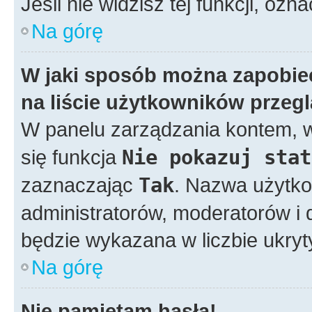
Jeśli nie widzisz tej funkcji, ozn
Na górę
W jaki sposób można zapobie
na liście użytkowników przeg
W panelu zarządzania kontem,
się funkcja
Nie pokazuj stat
zaznaczając
Tak
. Nazwa użytko
administratorów, moderatorów i d
będzie wykazana w liczbie ukry
Na górę
Nie pamiętam hasła!