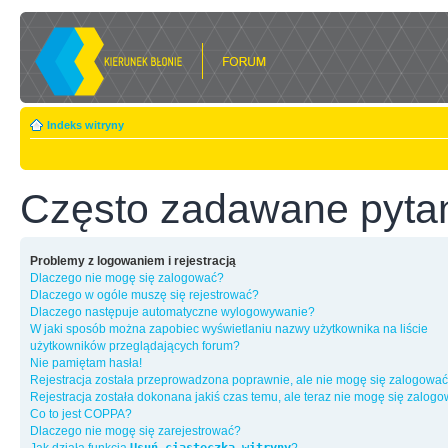
Indeks witryny
Często zadawane pyta
Problemy z logowaniem i rejestracją
Dlaczego nie mogę się zalogować?
Dlaczego w ogóle muszę się rejestrować?
Dlaczego następuje automatyczne wylogowywanie?
W jaki sposób można zapobiec wyświetlaniu nazwy użytkownika na liście
użytkowników przeglądających forum?
Nie pamiętam hasła!
Rejestracja została przeprowadzona poprawnie, ale nie mogę się zalogować
Rejestracja została dokonana jakiś czas temu, ale teraz nie mogę się zalog
Co to jest COPPA?
Dlaczego nie mogę się zarejestrować?