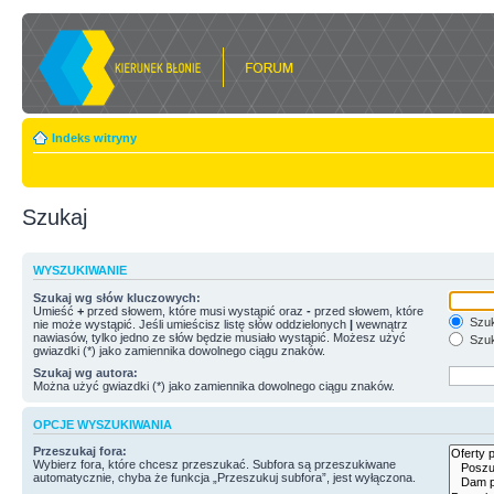
Indeks witryny
Szukaj
WYSZUKIWANIE
Szukaj wg słów kluczowych:
Umieść
+
przed słowem, które musi wystąpić oraz
-
przed słowem, które
Szuk
nie może wystąpić. Jeśli umieścisz listę słów oddzielonych
|
wewnątrz
nawiasów, tylko jedno ze słów będzie musiało wystąpić. Możesz użyć
Szuk
gwiazdki (*) jako zamiennika dowolnego ciągu znaków.
Szukaj wg autora:
Można użyć gwiazdki (*) jako zamiennika dowolnego ciągu znaków.
OPCJE WYSZUKIWANIA
Przeszukaj fora:
Wybierz fora, które chcesz przeszukać. Subfora są przeszukiwane
automatycznie, chyba że funkcja „Przeszukuj subfora”, jest wyłączona.